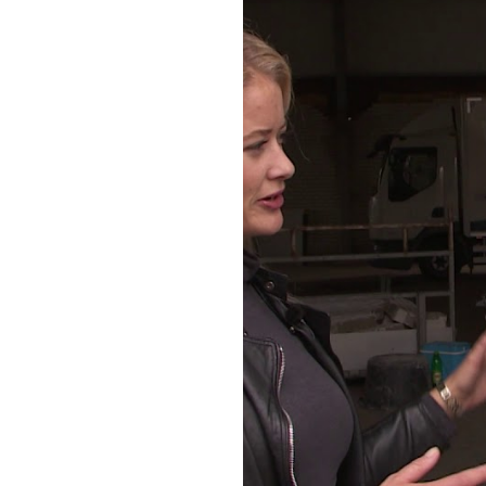
vertrouwen op een vlekkeloze 
Richard van den Boomen, lever
we waarmaken en daar zijn we
klanten steeds weer bij ons 
Renovatie
Vernieuwing van daken en gevels
bij bestaande
hallen.