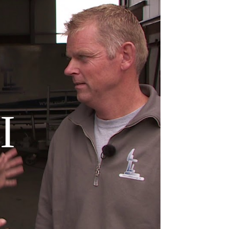
uitvoering. Sinds onze oprichting in 2003 door
en wij elk project volgens afspraak. Dit kunnen
 trots op. Het is dan ook geen toeval dat onze
terugkomen.
Asbest-renovatie
Veilig vervangen van asbestdaken
door
duurzame metalen dakplaten.