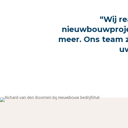
“Wij re
nieuwbouwprojec
meer. Ons team 
u