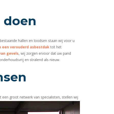
j doen
bestaande hallen en loodsen staan wij voor u
n een verouderd asbestdak
tot het
van gevels
, wij zorgen ervoor dat uw pand
onderhoudsvrij en stralend als nieuw.
nsen
t een groot netwerk van specialisten, stellen wij
 voorop. U werkt samen met één vaste
 u regelt, zodat u zonder zorgen kunt