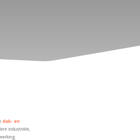
en
dak- en
re industriële,
werking.