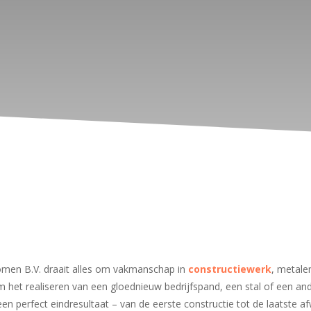
men B.V. draait alles om vakmanschap in
constructiewerk
, metal
 het realiseren van een gloednieuw bedrijfspand, een stal of een ande
een perfect eindresultaat – van de eerste constructie tot de laatste af