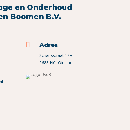
age en Onderhoud
den Boomen B.V.

Adres
Schansstraat 12A
5688 NC Oirschot
nl